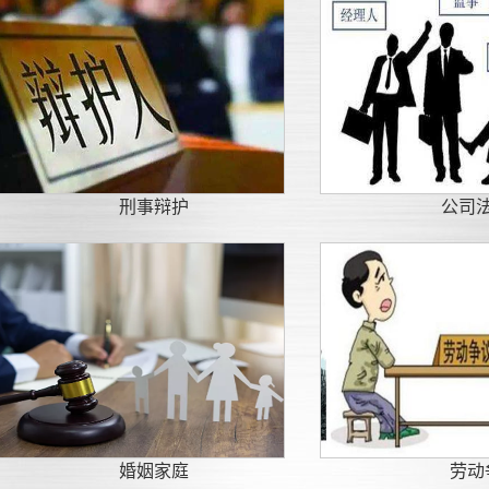
刑事辩护
公司
婚姻家庭
劳动