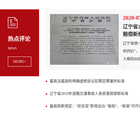
2020-0
辽宁省
赔偿新
热点评论
辽宁省统
news
命同价”，
人格权纠
MORE+
···
最高法最高检明确虚假诉讼犯罪定罪量刑标准
辽宁省2019年道路交通事故人身损害赔偿新标准
最高院新规定："民告官"新规出台 “偷拍”、“偷录”可作